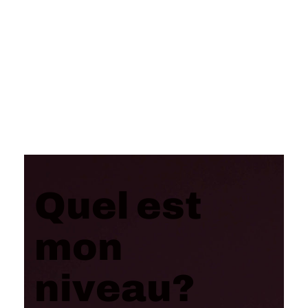
Quel est
mon
niveau?